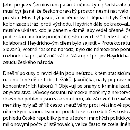
Jeho projev v Černínském paláci k německým představitel
musí být jasné, že českomoravský prostor nesmí natrvalo z
prostor. Musí být jasné, že v německých dějinách byly Čec
kolonizace stráží proti Východu. Heydrich dále pokračoval
musíme ukázat, kdo je pánem v domě, aby věděl přesně, že
podle staré metody poněmčit českou verbež!“ Tedy stručně
kolaboraci. Heydrichovým cílem bylo zajistit v Protektorátu
Slovanů, včetně českého národa, bylo dle německého poh
rozhodnuta po „vitězné“ válce. Nástupní projev Heydricha
osudu českého národa.
Dnešní pokusy o revizi dějin jsou neúctou k těm statis
na umučené děti z Lidic, Ležáků, Javoříčka, na ty poprave
koncentračních táborů...? Objevují se snahy o kriminaliza
obyvatelstva. Důvody odsunu německé menšiny z některých 
dnešního pohledu jsou sice smutnou, ale zároveň i uzavřen
menšiny byly až příliš často zneužívány proti většinové spo
německým nacionalismem, podílela se na rozbití Českoslo
pohledu České republiky jsme ušetřeni mnohých politických
milionovými počty přistěhovalců, velice často ze zcela jiné