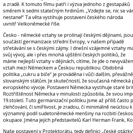
a zradě. K tomuto filmu patři i výzva jednoho z gestapáků
směrem k sedmi statečným hrdinům. „Vzdejte se, nic se v
nestane!“ Ta věta vystihuje postavení českého národa
uvnitř Velkoněmecké říše.
Česko - německé vztahy se prolínají českými dějinami, jsou
součástí germanizace střední Evropy, v našem případě
střetávání se s českými zájmy. I dnešní vzájemné vztahy ma
svůj vývoj, ale i přes mnohá ujištění českých politiků, že
máme nejlepší vztahy v dějinách, cítíme, že jde o nevyváže
vztah mezi Německem a Českou republikou. Obdobná
politika „cukru a biče“ je prováděna i vůči dalším, převážně
slovanským státům. Je skutečností, že současná německá p
evropského vývoje. Postavení Německa vystihuje staré britsk
Roztříštěnost Německa v minulosti způsobila, že svou imper
19.století. Tuto germanizační politiku jsme až příliš často p
zlehčování, či smířlivost, je zradou, či minimálně neúcto
významný podíl sudetoněmecké menšiny na rozbití českosl
okupace. Jména jejich představitelů Karl Herman Frank, Ko
Naše postavení v Protektorátu, tedy definici „české otázky“