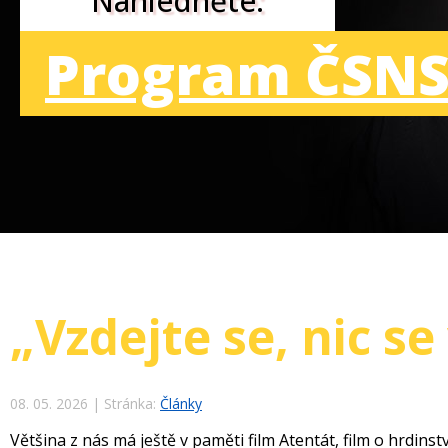
Nahlédněte:
Program ČSNS
„Vzdejte se, nic s
08. 05. 2026
|
Stránka:
Články
Většina z nás má ještě v paměti film Atentát, film o hrdinstv