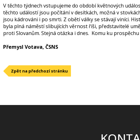
V těchto týdnech vstupujeme do období květnových událostí 
těchto událostí jsou počítání v desítkách, možná v stovkách.
jsou kádrováni i po smrti. Z obětí války se stávají viníci. 
byla plná náměstí slibujících věrnost říši, představitelé um
proti Slovanům. Stejná otázka i dnes. Komu ku prospěch
Přemysl Votava, ČSNS
Zpět na předchozí stránku
KONTA