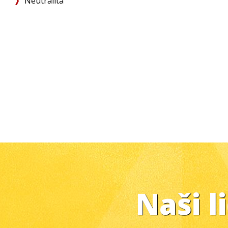
Neutralita
Naši l