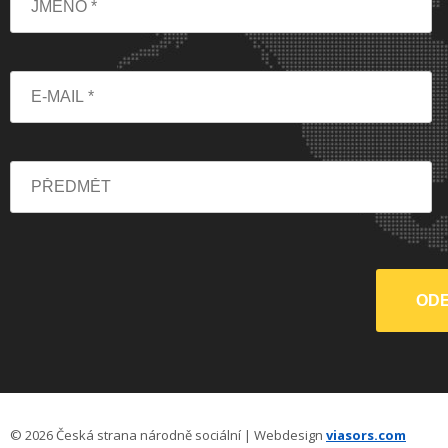
© 2026 Česká strana národně sociální | Webdesign
viasors.com