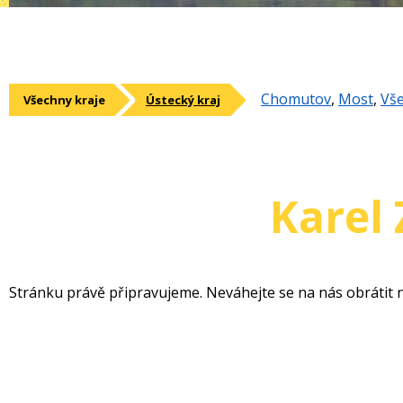
Chomutov
,
Most
,
Vš
Všechny kraje
Ústecký kraj
Karel 
Stránku právě připravujeme. Neváhejte se na nás obrátit n