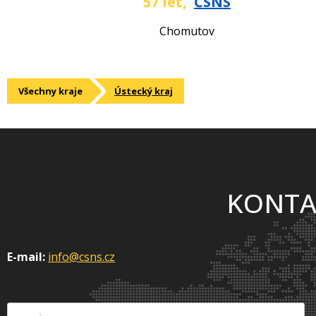
57 let,
ČSNS
Chomutov
Všechny kraje
Ústecký kraj
KONTA
E-mail:
info@csns.cz